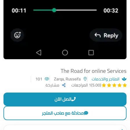
The Road for online Services
المتاجر والخدمات
Zarqa, Russeifa
101
(5.00)
1 المراجعات
مشاركة
اتصل الآن
محادثة مع صاحب المتجر