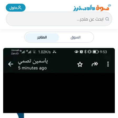
دخول
سوق دادسترز الرئيسية
السوق
المتاجر