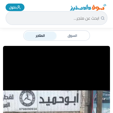
دخول
سوق دادسترز الرئيسية
السوق
المتاجر