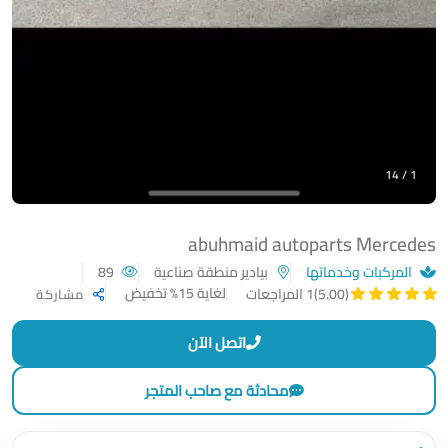
1 / 14
abuhmaid autoparts Mercedes
المركبات وخدماتها
بيادير منطقة صناعية
89
لغاية 15% تخفيض
(5.00)
1 المراجعات
مشاركة
اتصل الآن
محادثة مع صاحب المتجر