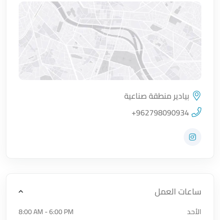
بيادير منطقة صناعية
اضغط لتحميل الموقع
+962798090934
زيارة حساب المتجر على Instagram
ساعات العمل
الأحد
8:00 AM - 6:00 PM