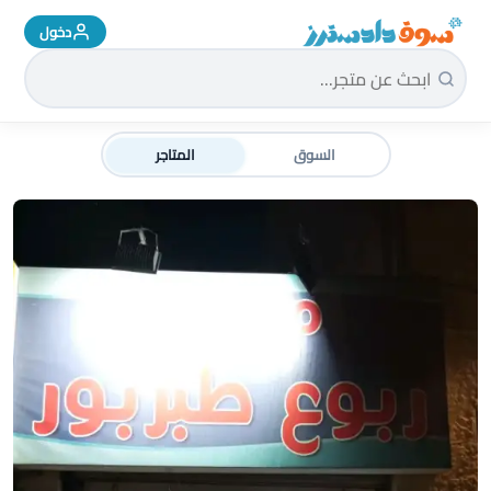
دخول
سوق دادسترز الرئيسية
السوق
المتاجر