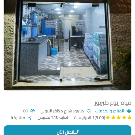
مياه ربوع طبربور
المتاجر والخدمات
طبربور شارع مظفر الايوبي
160
لغاية 10% تخفيض
(5.00)
1 المراجعات
مشاركة
اتصل الآن