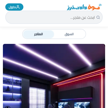
دخول
سوق دادسترز الرئيسية
السوق
المتاجر