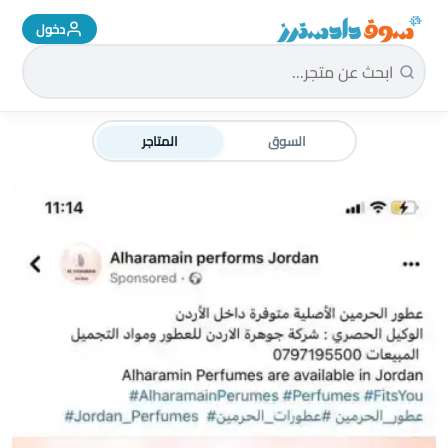
دخول
سوق دادسترز الرئيسية
السوق
المتاجر