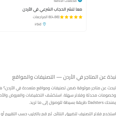
— category link
مُكملات الأناقة
معا لنشر الحجاب الشرعي في الأردن
(4.88)
8 المراجعات
irbid
لمتاجر في الأردن — 
نبذة عن المتاجر في الأردن — التصنيفات والمواقع
تبحث عن متاجر موثوقة ضمن تصنيفات ومواقع متعددة في الأردن؟ هذ
وخصومات محدثة وفلاتر سهلة. استكشف التخفيضات والعروض والأماكن 
يمنحك Dadsters طريقة بسيطة للوصول إلى ما تريد.
استخدم فلاتر التصنيف لتضييق النتائج، ثم قم بالترتيب حسب التقييم أ