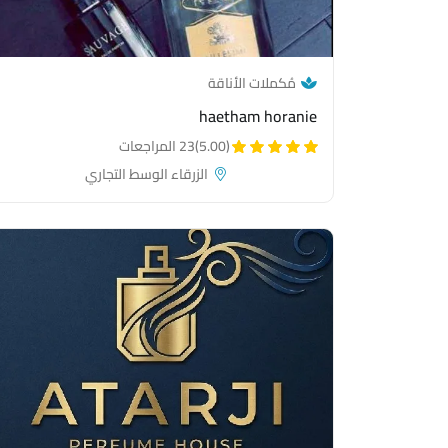
— category link
مُكملات الأناقة
haetham horanie
(5.00)
23 المراجعات
الزرقاء الوسط التجاري