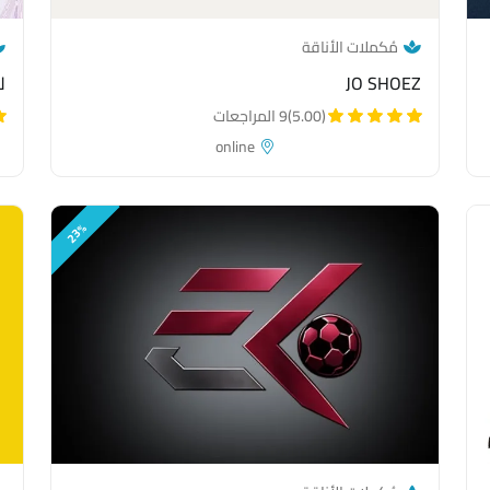
— category link
مُكملات الأناقة
JO SHOEZ
ل
(5.00)
9 المراجعات
online
23%