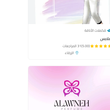
— category link
مُكملات الأناقة
لابس
(5.00)
31 المراجعات
الزرقاء