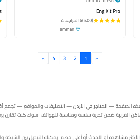
— category link
مُكملات الأناقة
s
Eng Kit Pro
(5.00)
6 المراجعات
amman
»
4
3
2
1
«
التصنيفات والمواقع |
ه الصفحة — المتاجر في الأردن — التصنيفات والمواقع — تجمع أفض
القريبة ضمن تجربة سلسة ومناسبة للهواتف. سواء كنت تقارن بين ال
و الأكثر مشاهدة أو الأحدث أو أعلى خصم. يمكنك التبديل بين الشبكة 