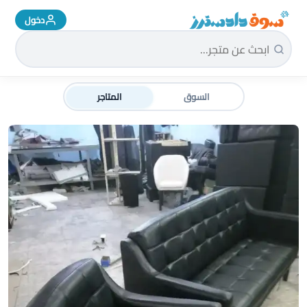
دخول
سوق دادسترز الرئيسية
السوق
المتاجر