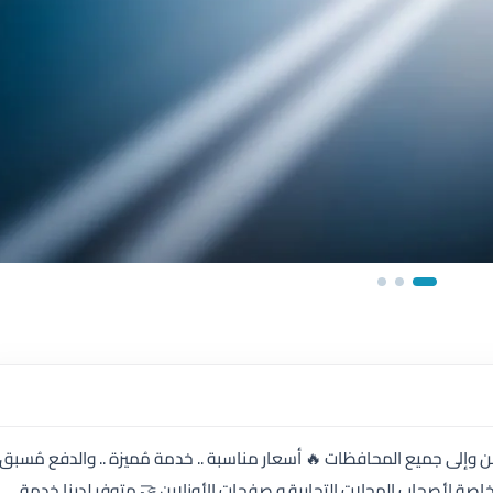
إلى جميع المحافظات 🔥 أسعار مناسبة .. خدمة مُميزة .. والدفع مُسبق 
نت 🚚 أسعار خاصة لأصحاب المحلات التجارية و صفحات الأونلاين 🤝 متوفر لدينا خدمة