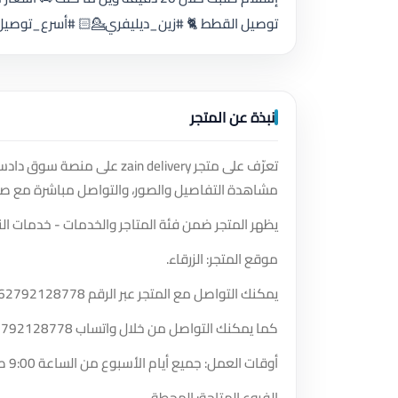
توصيل القطط 🐈 #زين_ديليفري💁🏻 #أسرع_توصيل 🌪️ 128778
نبذة عن المتجر
تعرّف على متجر ain delivery
مشاهدة التفاصيل والصور، والتواصل مباشرة مع صا
يظهر المتجر ضمن فئة المتاجر والخدمات - خدمات ال
موقع المتجر: الزرقاء.
يمكنك التواصل مع المتجر عبر الرقم
62792128778
كما يمكنك التواصل من خلال واتساب
2792128778
أوقات العمل: جميع أيام الأسبوع من الساعة 9:00 صباحًا حتى الساعة 12:05 صباحًا.
الفروع المتاحة: المحطة.