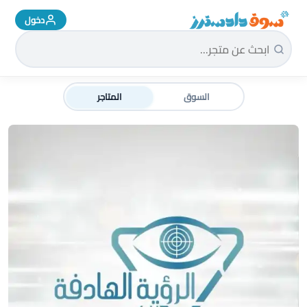
دخول
سوق دادسترز الرئيسية
السوق
المتاجر