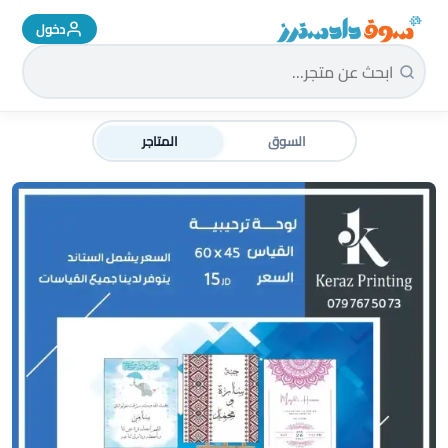
دخول
سوق دادسترز الرئيسية
السوق
المتاجر