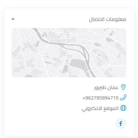
معلومات الاتصال
عمان طبربور
اضغط لتحميل الموقع
+962795994715
الموقع الالكتروني
زيارة حساب المتجر على Facebook-f