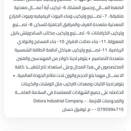
الضغط العـــالي وجسور المشاة. 6- تركيب أية أعمـــال معدنية
متفرقة . 7- تصـــنيع وتركيب وبناء البيوت الريفيفيه وبيوت المزارع
المعدنية متعددة الغرف والمرافق الجاهزة للسكن. 8- تصـــنيع
وتركيب الكرافانات. 9- تصـــنيع وتركيب مكاتب الساندويتش بانيل
المعزولة. 11- بناء صالات الافراح. 10- بناء المسابح والنوادي
الرياضية. 11-تصـــنيع وتركيب هياكل انظمة الطاقة الشمسية
متعددة التصاميم. • يتوفر لدينا كوادر من المهندسين والفنين
المختصصون في هذا المجال وعلى استعداد تام لتنغيـــذ كافة
الاعمـــال مهما بلغ الحجم والوزن تحت نظام الجودة العالمية . •
يتوفر لدينا الآليات ومعدات التركيب مثل الونشات والكرينات
الحاصله على جميع الشهادات المعتمدة في السلامة العامـــة
والفحوصات اللازمة . Ostora Industrial Company. -
0795994715 - - م. توفيق حسان