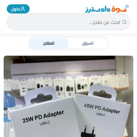
دخول
سوق دادسترز الرئيسية
السوق
المتاجر