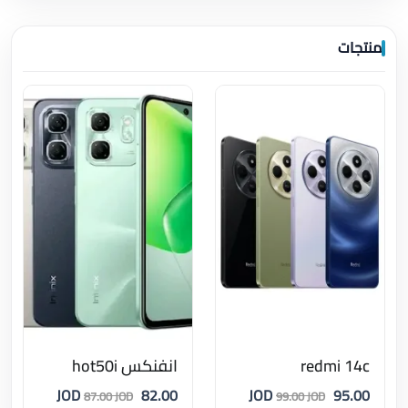
منتجات
redmi 14c
انفنكس hot50i
82.00 JOD
95.00 JOD
87.00 JOD
99.00 JOD