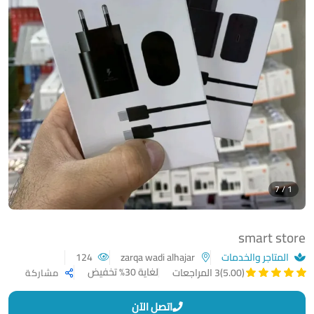
1 / 7
smart store
المتاجر والخدمات
zarqa wadi alhajar
124
لغاية 30% تخفيض
(5.00)
3 المراجعات
مشاركة
اتصل الآن