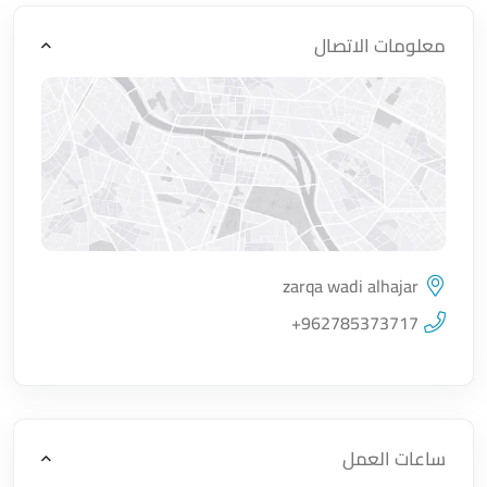
معلومات الاتصال
zarqa wadi alhajar
اضغط لتحميل الموقع
+962785373717
ساعات العمل