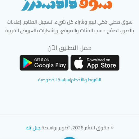
سوق محلي ذكي لبيع وشراء كل شيء. تسجيل المتاجر، إعلانات
بالصور، تصفّح حسب الفئات والموقع، وإشعارات بالعروض القريبة
حمل التطبيق الآن
تحميل تطبيق سوق دادسترز من App Store
تحميل تطبيق سوق دادسترز من 
الشروط والأحكام
|
سياسة الخصوصية
© حقوق النشر 2026. تطوير بواسطة
جيل تك