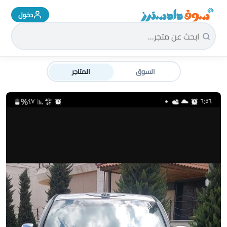
دخول
سوق دادسترز الرئيسية
السوق
المتاجر