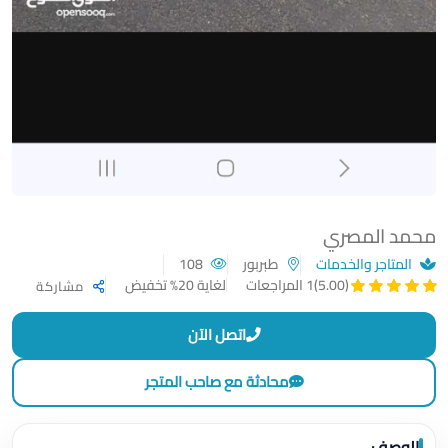
محمد المصري
المتاجر والخدمات
طبربور
108
لغاية 20% تخفيض
(5.00)
1 المراجعات
مشاركة
اتصل الآن
محادثة مع صاحب المتجر
الوصف