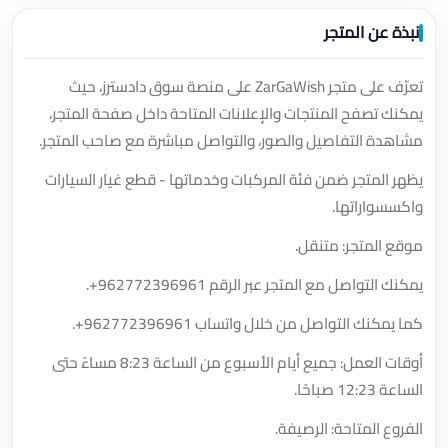
نبذة عن المتجر
تعرّف على متجر ZarGaWish على منصة سوق دادسترز، حيث
يمكنك تصفح المنتجات والإعلانات المتاحة داخل صفحة المتجر،
مشاهدة التفاصيل والصور، والتواصل مباشرة مع صاحب المتجر.
يظهر المتجر ضمن فئة المركبات وخدماتها - قطع غيار السيارات
واكسسواراتها.
موقع المتجر: متنقل.
يمكنك التواصل مع المتجر عبر الرقم
+962772396961
.
كما يمكنك التواصل من خلال واتساب
+962772396961
.
أوقات العمل: جميع أيام الأسبوع من الساعة 8:23 مساءً حتى
الساعة 12:23 صباحًا.
الفروع المتاحة: الرصيفة.