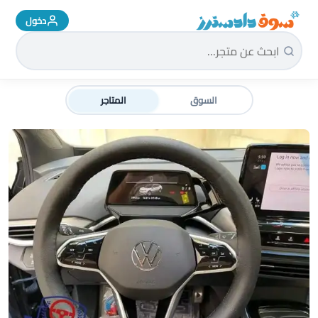
دخول
سوق دادسترز الرئيسية
السوق
المتاجر