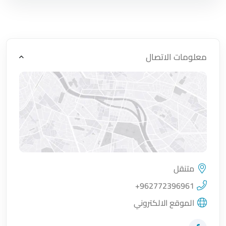
معلومات الاتصال
متنقل
اضغط لتحميل الموقع
+962772396961
الموقع الالكتروني