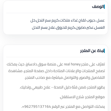
الوصف
عسل ،حبوب لقاح،غذاء ملكات،كريم سم النحل،خل
العسل،عكبر،صابون،كريم للحروق،علاج بسم النحل
نبذة عن المتجر
تعرّف على متجر real honey على منصة سوق دادسترز، حيث يمكنك
تصفح المنتجات والإعلانات المتاحة داخل صفحة المتجر، مشاهدة
التفاصيل والصور، والتواصل مباشرة مع صاحب المتجر.
يظهر المتجر ضمن فئة دليل الصحة - علاج طبيعي وتدليك.
موقع المتجر: شارع الاستقلال.
يمكنك التواصل مع المتجر عبر الرقم
+962795137164
.