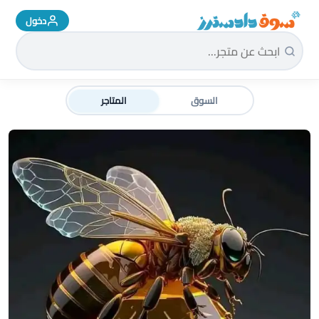
دخول
سوق دادسترز الرئيسية
السوق
المتاجر