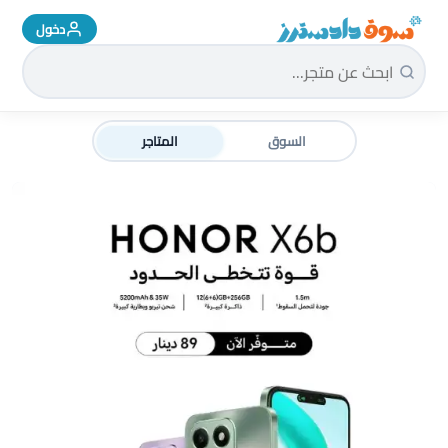
دخول
سوق دادسترز الرئيسية
السوق
المتاجر