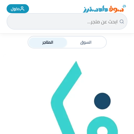
دخول
سوق دادسترز الرئيسية
السوق
المتاجر