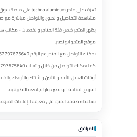
تعرّف على متجر uminum
مشاهدة التفاصيل والصور، والتواصل مباشرة مع صا
يظهر المتجر ضمن فئة المتاجر والخدمات - مكاتب ه
موقع المتجر: ابو نصير.
يمكنك التواصل مع المتجر عبر الرقم
62797675640
كما يمكنك التواصل من خلال واتساب
2797675640
أوقات العمل: الأحد والاثنين والثلاثاء والأربعاء والخميس والسبت من الساعة 4
الفروع المتاحة: ابو نصير دوار الجامعة التطبيقية.
تساعدك صفحة المتجر على معرفة الإعلانات المتوفر
المرافق