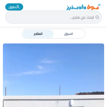
دخول
سوق دادسترز الرئيسية
السوق
المتاجر