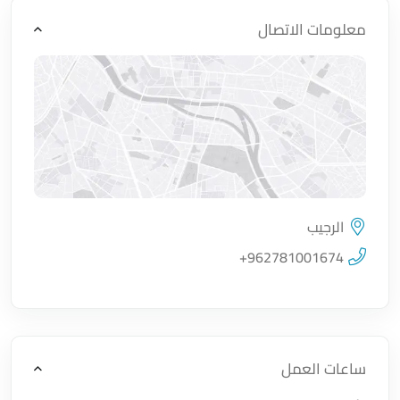
معلومات الاتصال
الرجيب
اضغط لتحميل الموقع
+962781001674
ساعات العمل