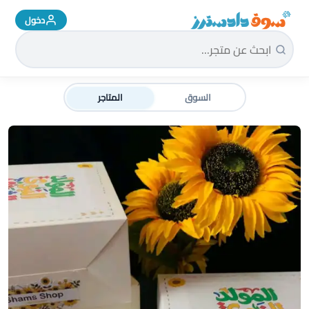
دخول
سوق دادسترز الرئيسية
السوق
المتاجر