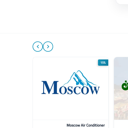
5%
15%
Moscow Air Conditioner