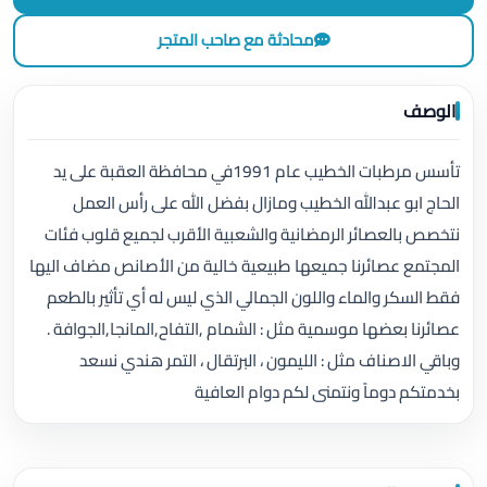
محادثة مع صاحب المتجر
الوصف
تأسس مرطبات الخطيب عام 1991في محافظة العقبة على يد
الحاج ابو عبدالله الخطيب ومازال بفضل اللّٰه على رأس العمل
نتخصص بالعصائر الرمضانية والشعبية الأقرب لجميع قلوب فئات
المجتمع عصائرنا جميعها طبيعية خالية من الأصانص مضاف اليها
فقط السكر والماء واللون الجمالي الذي ليس له أي تأثير بالطعم
عصائرنا بعضها موسمية مثل : الشمام ,التفاح,المانجا,الجوافة .
وباقي الاصناف مثل : الليمون ، البرتقال ، التمر هندي نسعد
بخدمتكم دوماً ونتمنى لكم دوام العافية