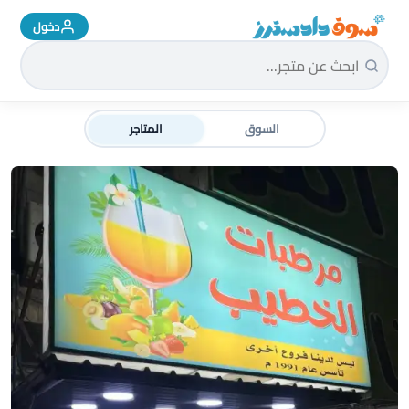
دخول
سوق دادسترز الرئيسية
السوق
المتاجر