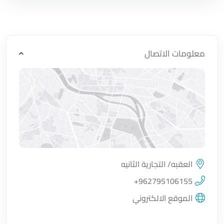
معلومات الاتصال
العقبه/ التجارية الثانيه
اضغط لتحميل الموقع
+962795106155
الموقع الالكتروني