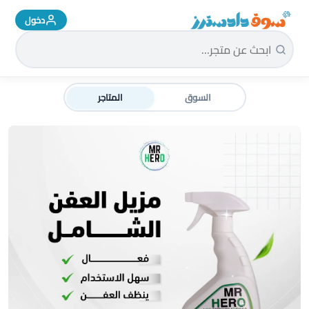
دخول
سوق دادسترز الرئيسية
السوق
المتاجر