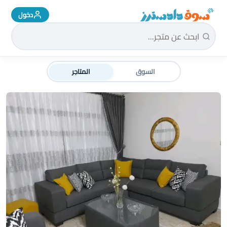
دخول
سوق دادسترز الرئيسية
السوق
المتاجر