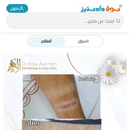
دخول
سوق دادسترز الرئيسية
السوق
المتاجر