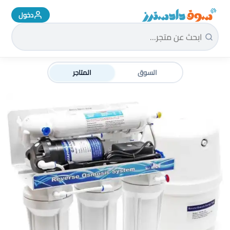
دخول
سوق دادسترز الرئيسية
السوق
المتاجر