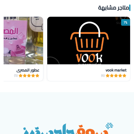
متاجر مشابهة
7%
vook market
عطور المصري
(5)
(6)