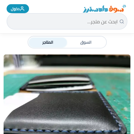
دخول
سوق دادسترز الرئيسية
السوق
المتاجر