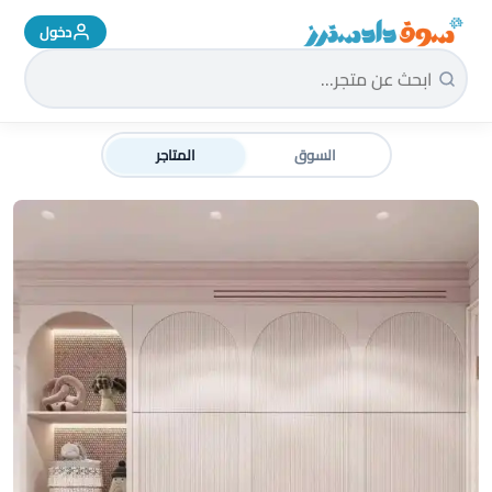
دخول
سوق دادسترز الرئيسية
السوق
المتاجر