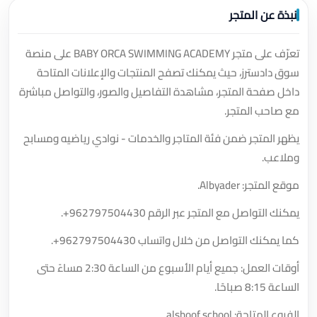
نبذة عن المتجر
تعرّف على متجر BABY ORCA SWIMMING ACADEMY على منصة
سوق دادسترز، حيث يمكنك تصفح المنتجات والإعلانات المتاحة
داخل صفحة المتجر، مشاهدة التفاصيل والصور، والتواصل مباشرة
مع صاحب المتجر.
يظهر المتجر ضمن فئة المتاجر والخدمات - نوادي رياضيه ومسابح
وملاعب.
موقع المتجر: Albyader.
يمكنك التواصل مع المتجر عبر الرقم
+962797504430
.
كما يمكنك التواصل من خلال واتساب
+962797504430
.
أوقات العمل: جميع أيام الأسبوع من الساعة 2:30 مساءً حتى
الساعة 8:15 صباحًا.
الفروع المتاحة: alshoof school.