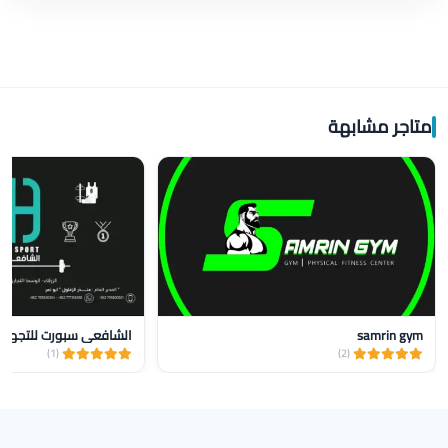
متاجر مشابهة
samrin gym
الشافعي سبورت للتجهيزا
(1)
(2)