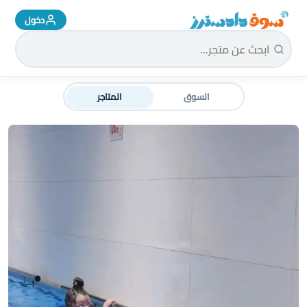
دخول
سوق دادسترز الرئيسية
السوق
المتاجر