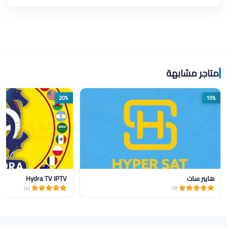
متاجر مشابهة
20%
15%
هايبر سات
Hydra TV IPTV
(4)
(9)