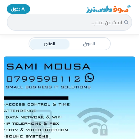
دخول
سوق دادسترز الرئيسية
السوق
المتاجر