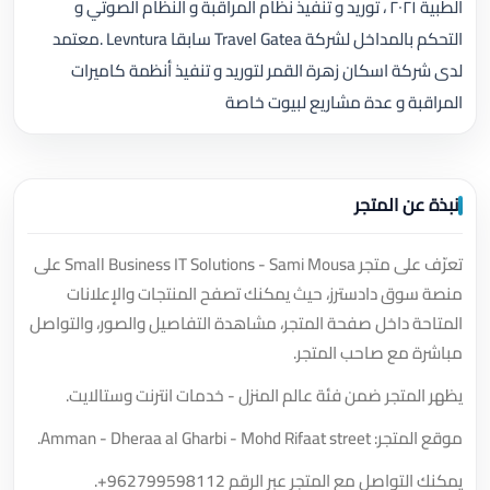
الطبية ٢٠٢١ ، توريد و تنفيذ نظام المراقبة و النظام الصوتي و
التحكم بالمداخل لشركة Travel Gatea سابقا Levntura .معتمد
لدى شركة اسكان زهرة القمر لتوريد و تنفيذ أنظمة كاميرات
المراقبة و عدة مشاريع لبيوت خاصة
نبذة عن المتجر
تعرّف على متجر Small Business IT Solutions - Sami Mousa على
منصة سوق دادسترز، حيث يمكنك تصفح المنتجات والإعلانات
المتاحة داخل صفحة المتجر، مشاهدة التفاصيل والصور، والتواصل
مباشرة مع صاحب المتجر.
يظهر المتجر ضمن فئة عالم المنزل - خدمات انترنت وستالايت.
موقع المتجر: Amman - Dheraa al Gharbi - Mohd Rifaat street.
يمكنك التواصل مع المتجر عبر الرقم
+962799598112
.