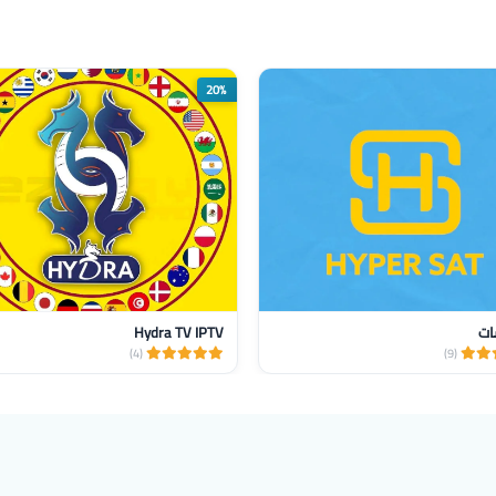
20%
ات
Hydra TV IPTV
(4)
(9)