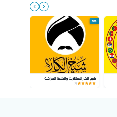
50%
10%
شيخ الكار للستالايت وانظمة المراقبة
خدمات أمنية
(1)
(2)