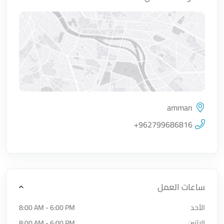
amman
اضغط لتحميل الموقع
+962799686816
ساعات العمل
الأحد
8:00 AM - 6:00 PM
الإثنين
8:00 AM - 6:00 PM