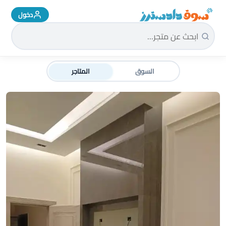
دخول
سوق دادسترز الرئيسية
السوق
المتاجر