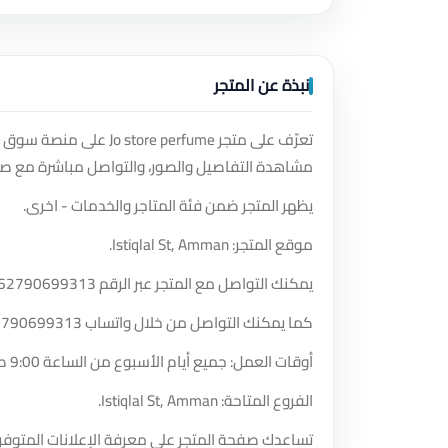
نبذة عن المتجر
تعرّف على متجر  perfume
مشاهدة التفاصيل والصور، والتواصل مباشرة مع صا
يظهر المتجر ضمن فئة المتاجر والخدمات - اخرى.
موقع المتجر: Istiqlal St, Amman.
يمكنك التواصل مع المتجر عبر الرقم
62790699313
كما يمكنك التواصل من خلال واتساب
2790699313
أوقات العمل: جميع أيام الأسبوع من الساعة 9:00 صباحًا حتى الساعة 5:00 مساءً.
الفروع المتاحة: Istiqlal St, Amman.
تساعدك صفحة المتجر على معرفة الإعلانات المتوفر