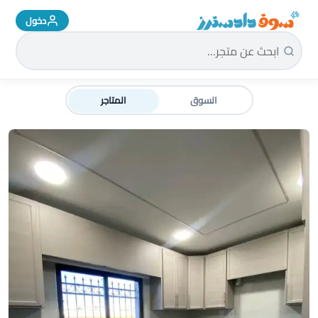
دخول
سوق دادسترز الرئيسية
السوق
المتاجر