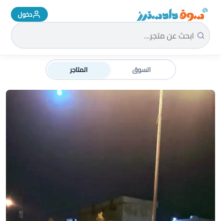
دخول
سوق دادسترز الرئيسية
السوق
المتاجر