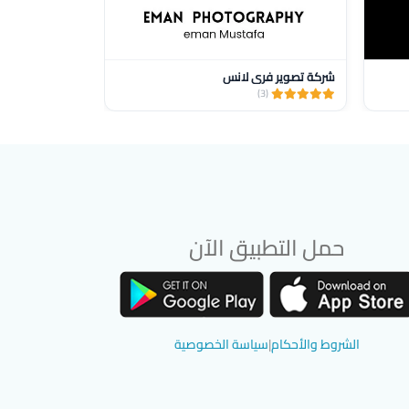
شركة تصوير فري لانس
hareeb Gallery
(1)
(3)
حمل التطبيق الآن
تحميل تطبيق سوق دادسترز من App Store
تحميل تطبيق سوق دادسترز من Google Play
الشروط والأحكام
|
سياسة الخصوصية