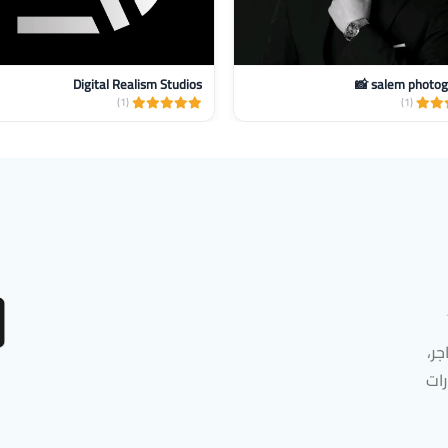
Digital Realism Studios
salem photogra
(1)
(1)
ر،
رات