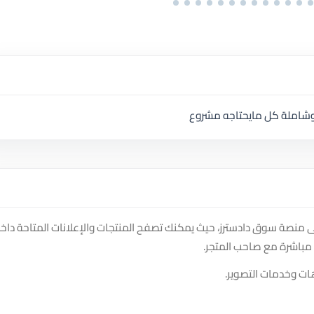
 وشاملة كل مايحتاجه مشروع
 على متجر Mohamad Alasmi photography على منصة سوق دادسترز، حيث يمكنك تصفح المنتجات والإعلانات المتاحة دا
مباشرة مع صاحب المتجر.
ات وخدمات التصوير.