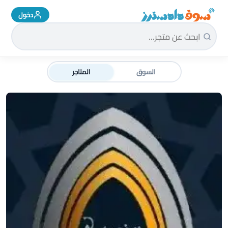
دخول
سوق دادسترز الرئيسية
السوق
المتاجر