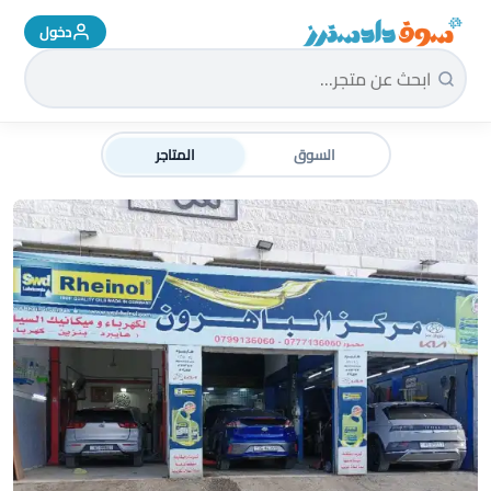
دخول
سوق دادسترز الرئيسية
السوق
المتاجر