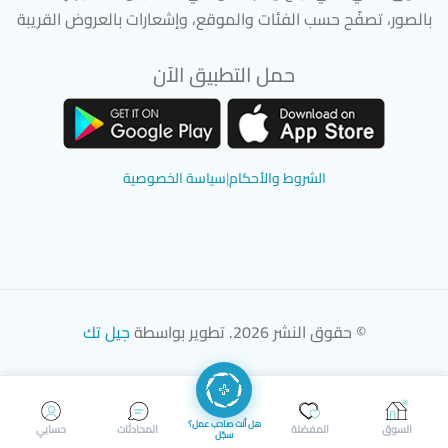
بالصور، تصفّح حسب الفئات والموقع، وإشعارات بالعروض القريبة
حمل التطبيق الآن
تحميل تطبيق سوق دادسترز من App Store
تحميل تطبيق سوق دادسترز من 
الشروط والأحكام
|
سياسة الخصوصية
© حقوق النشر 2026. تطوير بواسطة
جيل تك
هل أنت صاحب عمل؟
السوق
المفضلة
المحادثات
حسابي
سجّل