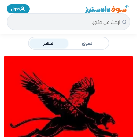
دخول
سوق دادسترز الرئيسية
السوق
المتاجر