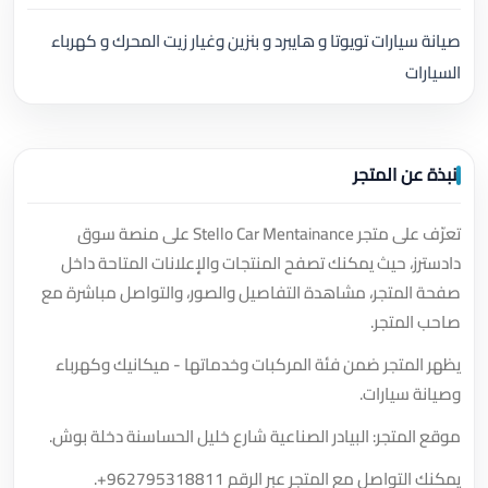
صيانة سيارات تويوتا و هايبرد و بنزين وغيار زيت المحرك و كهرباء
السيارات
نبذة عن المتجر
تعرّف على متجر Stello Car Mentainance على منصة سوق
دادسترز، حيث يمكنك تصفح المنتجات والإعلانات المتاحة داخل
صفحة المتجر، مشاهدة التفاصيل والصور، والتواصل مباشرة مع
صاحب المتجر.
يظهر المتجر ضمن فئة المركبات وخدماتها - ميكانيك وكهرباء
وصيانة سيارات.
موقع المتجر: البيادر الصناعية شارع خليل الحساسنة دخلة بوش.
يمكنك التواصل مع المتجر عبر الرقم
+962795318811
.