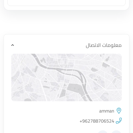
اضغط لتحميل الموقع
معلومات الاتصال
amman
اضغط لتحميل الموقع
+962788706524