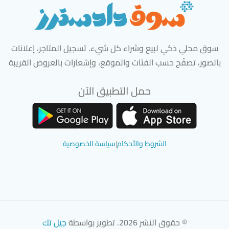
سوق محلي ذكي لبيع وشراء كل شيء. تسجيل المتاجر، إعلانات
بالصور، تصفّح حسب الفئات والموقع، وإشعارات بالعروض القريبة
حمل التطبيق الآن
تحميل تطبيق سوق دادسترز من App Store
تحميل تطبيق سوق دادسترز من 
الشروط والأحكام
|
سياسة الخصوصية
© حقوق النشر 2026. تطوير بواسطة
جيل تك