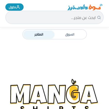
دخول
سوق دادسترز الرئيسية
السوق
المتاجر