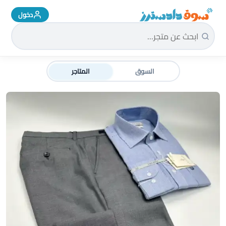
دخول
سوق دادسترز الرئيسية
السوق
المتاجر