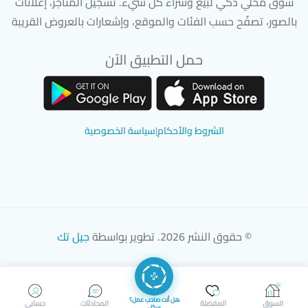
سوق محلي ذكي لبيع وشراء كل شيء. تسجيل المتاجر، إعلانات
بالصور، تصفّح حسب الفئات والموقع، وإشعارات بالعروض القريبة
حمل التطبيق الآن
تحميل تطبيق سوق دادسترز من App Store
تحميل تطبيق سوق دادسترز من 
الشروط والأحكام
|
سياسة الخصوصية
© حقوق النشر 2026. تطوير بواسطة
جيل تك
هل أنت صاحب عمل؟
السوق
المفضلة
المحادثات
حسابي
سجّل