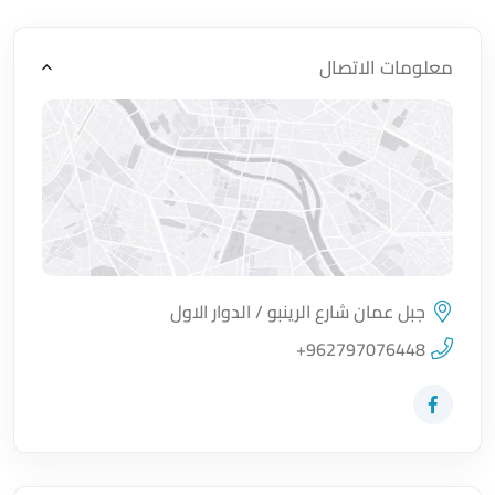
معلومات الاتصال
جبل عمان شارع الرينبو / الدوار الاول
اضغط لتحميل الموقع
+962797076448
زيارة حساب المتجر على Facebook-f