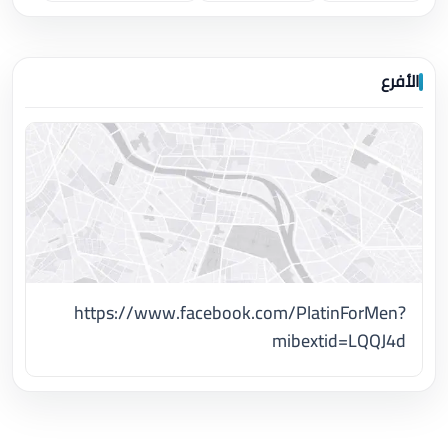
الأفرع
https://www.facebook.com/PlatinForMen?
mibextid=LQQJ4d
اضغط لتحميل الموقع