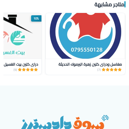
متاجر مشابهة
10%
مغاسل ودراي كلين زهرة اليرموك الحديثة
دراي كلين بيت الغسيل و
(9)
(7)