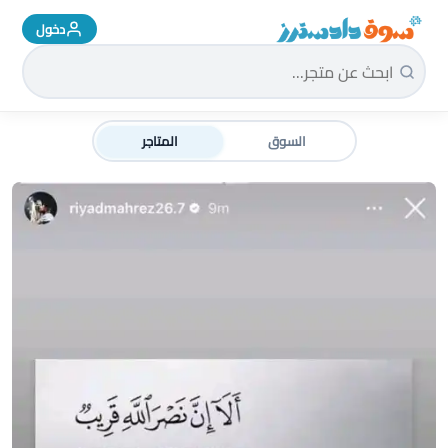
دخول
سوق دادسترز الرئيسية
السوق
المتاجر