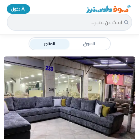
دخول
سوق دادسترز الرئيسية
السوق
المتاجر