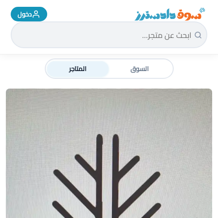
دخول
سوق دادسترز الرئيسية
السوق
المتاجر