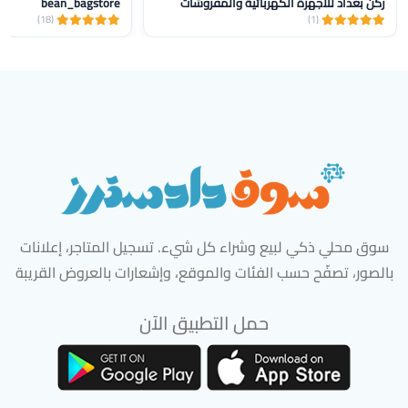
ركن بغداد للأجهزة الكهربائية والمفروشات
bean_bagstore
(18)
(1)
سوق محلي ذكي لبيع وشراء كل شيء. تسجيل المتاجر، إعلانات
بالصور، تصفّح حسب الفئات والموقع، وإشعارات بالعروض القريبة
حمل التطبيق الآن
تحميل تطبيق سوق دادسترز من App Store
تحميل تطبيق سوق دادسترز من 