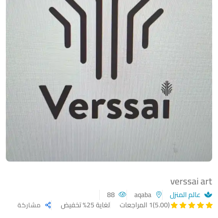
verssai art
عالم المنزل
aqaba
88
لغاية 25% تخفيض
(5.00)
1 المراجعات
مشاركة