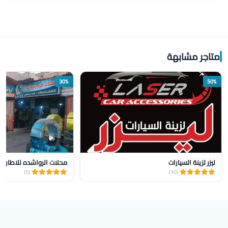
متاجر مشابهة
30%
50%
ليزر لزينة السيارات
محلات الرواشده للاطارات 
(5)
(10)