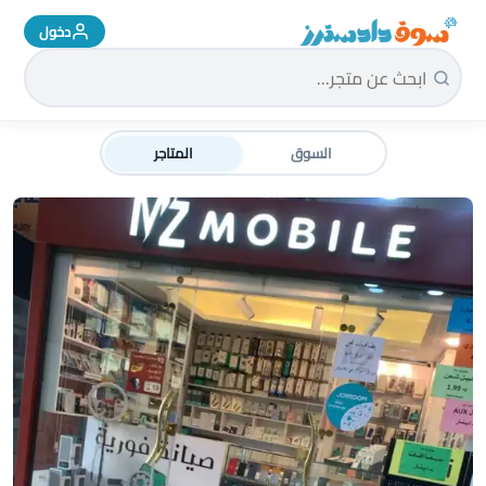
دخول
سوق دادسترز الرئيسية
السوق
المتاجر