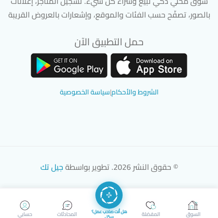
سوق محلي ذكي لبيع وشراء كل شيء. تسجيل المتاجر، إعلانات
بالصور، تصفّح حسب الفئات والموقع، وإشعارات بالعروض القريبة
حمل التطبيق الآن
تحميل تطبيق سوق دادسترز من App Store
تحميل تطبيق سوق دادسترز من 
الشروط والأحكام
|
سياسة الخصوصية
© حقوق النشر 2026. تطوير بواسطة
جيل تك
هل أنت صاحب عمل؟
السوق
المفضلة
المحادثات
حسابي
سجّل