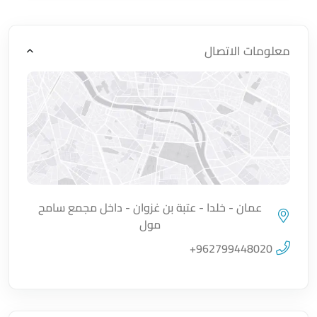
معلومات الاتصال
عمان - خلدا - عتبة بن غزوان - داخل مجمع سامح
مول
اضغط لتحميل الموقع
+962799448020