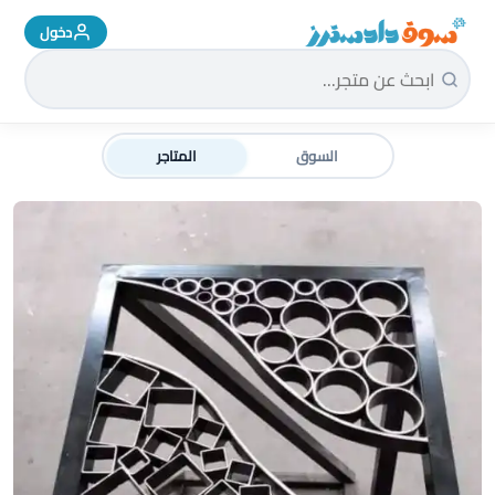
دخول
سوق دادسترز الرئيسية
السوق
المتاجر