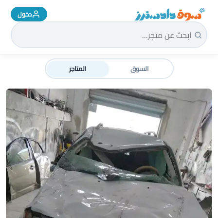
دخول
سوق دادسترز الرئيسية
السوق
المتاجر