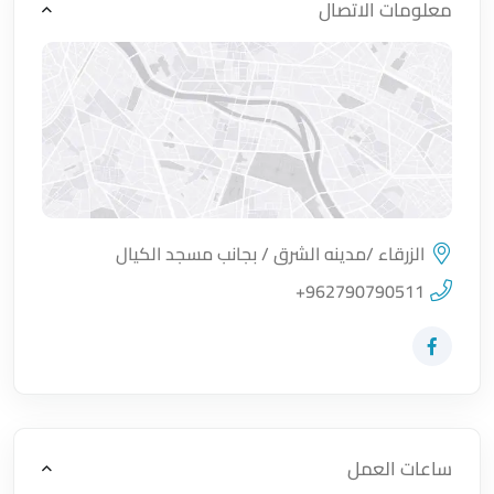
معلومات الاتصال
الزرقاء /مدينه الشرق / بجانب مسجد الكيال
اضغط لتحميل الموقع
+962790790511
زيارة حساب المتجر على Facebook-f
ساعات العمل